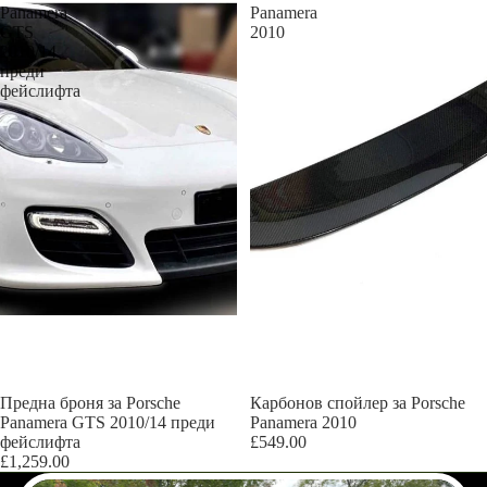
Panamera
Panamera
GTS
2010
2010/14
преди
фейслифта
Предна броня за Porsche
Изчерпано
Карбонов спойлер за Porsche
Panamera GTS 2010/14 преди
Panamera 2010
фейслифта
£549.00
£1,259.00