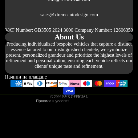
sales@xtremeautodesign.com
VAT Number: GB3505 2024 3000 Company Number: 12606350
About Us
Producing individualized bespoke vehicles that capture a distinct
essence tailored to our distinguished clientele, we symbolize
present, personalized grandeur and prioritize the highest levels of
refinement and personalization, ensuring each vehicle reflects our
Правила за възстановяване на суми
clients' unique taste and refinement.
Правила за повелителност
Начини на плащане
Условия за използване на услугата
Правила за извършване на доставка
© 2026
BVR OFFICIAL
Правила и условия