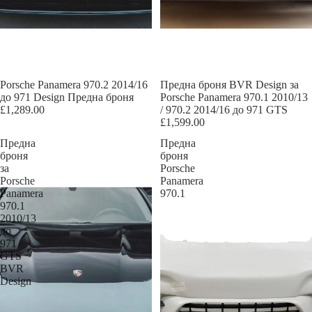
Porsche Panamera 970.2 2014/16
Предна броня BVR Design за
до 971 Design Предна броня
Porsche Panamera 970.1 2010/13
£1,289.00
/ 970.2 2014/16 до 971 GTS
£1,599.00
Предна
Предна
броня
броня
за
Porsche
Porsche
Panamera
Panamera
970.1
970.1
2010/13
до
971
GTS
BVR
Design