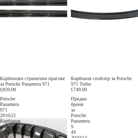
Карбонови странични прагове
Карбонов спойлер за Porsche
за Porsche Panamera 971
971 Turbo
£859.00
£749.00
Porsche
Предна
Panamera
броня
971
за
2016/21
Porsche
Карбонов
Panamera
комплект
S
4S
2010/14